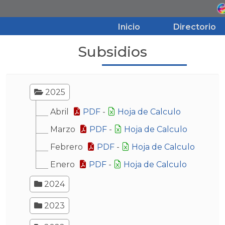
Inicio
Directorio
Subsidios
Inicio
Directorio
2025
Abril
PDF
-
Hoja de Calculo
Aviso de Privacidad
Marzo
PDF
-
Hoja de Calculo
Febrero
PDF
-
Hoja de Calculo
Transparencia
Enero
PDF
-
Hoja de Calculo
2024
2023