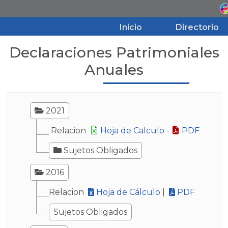
Inicio
Directorio
Declaraciones Patrimoniales
Inicio
Anuales
Directorio
2021
Aviso de Privacidad
Relacion
Hoja de Calculo
-
PDF
Sujetos Obligados
Transparencia
2016
Relacion
Hoja de Cálculo
|
PDF
Sujetos Obligados