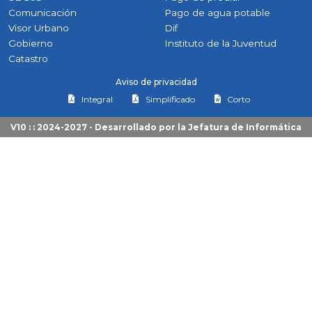
Comunicación
Pago de agua potable
Visor Urbano
Dif
Gobierno
Instituto de la Juventud
Catastro
Aviso de privacidad
Integral
Simplificado
Corto
V10 : : 2024-2027 - Desarrollado por la
Jefatura de Informática