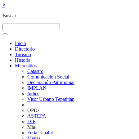
×
Buscar
Inicio
Directorio
Turismo
Historia
Micrositios
Catastro
Comunicación Social
Declaración Patrimonial
IMPLAN
Índice
Visor Urbano Tepatitlán
OPDs
ASTEPA
DIF
Más
Feria Tepabril
Mapas