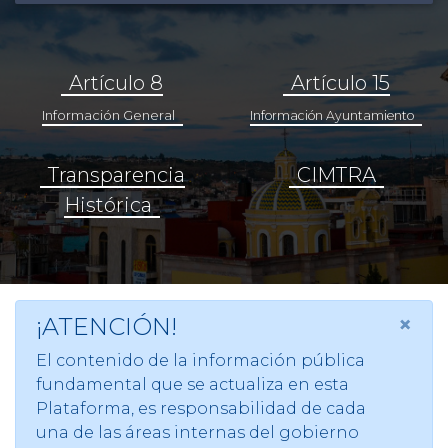
Artículo 8
Artículo 15
Información General
Información Ayuntamiento
Transparencia
CIMTRA
Histórica
×
¡ATENCIÓN!
El contenido de la información pública
fundamental que se actualiza en esta
Plataforma, es responsabilidad de cada
una de las áreas internas del gobierno