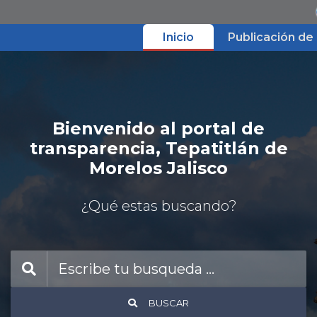
Inicio
Publicación de
Inicio
Publicación de la información
Bienvenido al portal de
fundamental
transparencia, Tepatitlán de
Morelos Jalisco
¿Qué estas buscando?
Otros enlaces
BUSCAR