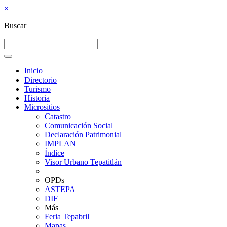
×
Buscar
Inicio
Directorio
Turismo
Historia
Micrositios
Catastro
Comunicación Social
Declaración Patrimonial
IMPLAN
Índice
Visor Urbano Tepatitlán
OPDs
ASTEPA
DIF
Más
Feria Tepabril
Mapas