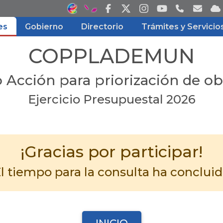
es
Gobierno
Directorio
Trámites y Servicio
COPPLADEMUN
Gobierno
o Acción para priorización de o
Directorio
Ejercicio Presupuestal 2026
Trámites y Servicios
¡Gracias por participar!
Transparencia
l tiempo para la consulta ha conclui
Micrositios