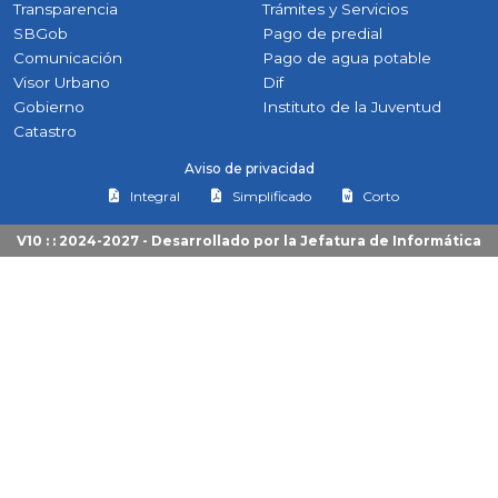
Transparencia
Trámites y Servicios
SBGob
Pago de predial
Comunicación
Pago de agua potable
Visor Urbano
Dif
Gobierno
Instituto de la Juventud
Catastro
Aviso de privacidad
Integral
Simplificado
Corto
V10 : : 2024-2027 - Desarrollado por la
Jefatura de Informática