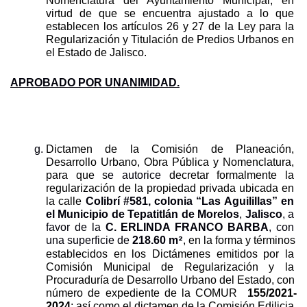
Nomenclatura del Ayuntamiento Municipal, en 
virtud de que se encuentra ajustado a lo que 
establecen los artículos 26 y 27 de la Ley para la 
Regularización y Titulación de Predios Urbanos en 
el Estado de Jalisco.
APROBADO POR UNANIMIDAD.
Dictamen de la Comisión de Planeación, 
Desarrollo Urbano, Obra Pública y Nomenclatura, 
para que s
e
autorice 
decretar formalmente la 
regularización de la propiedad privada ubicada en 
la calle 
Colibrí #581, colonia “Las Aguilillas” en 
el Municipio de Tepatitlán de Morelos
, 
Jalisco
, a 
favor de la 
C. ERLINDA FRANCO BARBA
, con 
2
una superficie de 
218.60
m
, en la forma y términos 
establecidos en los Dictámenes emitidos por la 
Comisión Municipal de Regularización y la 
Procuraduría de Desarrollo Urbano del Estado, con 
número de expediente de la COMUR  
155/2021-
2024
; así como el dictamen de la Comisión Edilicia 