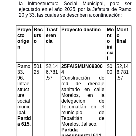
la Infraestructura Social Municipal, para ser 
ejecutado en el año 2025, por la Jefatura de Ramo 
20 y 33, las cuales se describen a continuación:
Proye
Rec
Trasf
Proyecto destino
Mo
Mont
cto 
urs
eren
nt
o 
orige
o
cia
o 
final
n
ini
cia
l
Ramo 
501
$2,14
25FAISMUN09300
$0.
$2,14
33. 
25
6,781
4
00
6,781
96.
.57
Construcción de 
.57
Infrae
red de drenaje 
struct
sanitario en calle 
ura 
Morelos, en la 
social 
delegación de 
munic
Tecomatlán en el 
ipal.
municipio de 
Partid
Tepatitlán de 
a 615.
Morelos, Jalisco.  
Partida 
presupuestal 614.