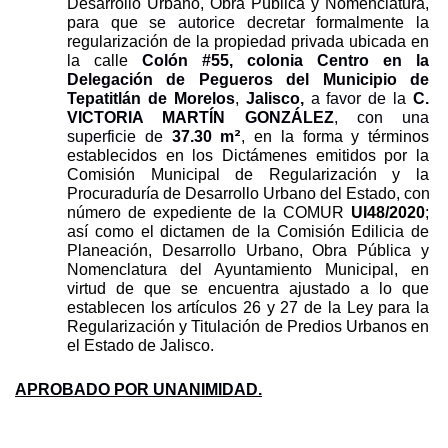
Desarrollo Urbano, Obra Pública y Nomenclatura, 
para que s
e
autorice
 decretar formalmente la 
regularización de la propiedad privada ubicada en 
la calle 
Colón #55, colonia Centro
en la 
Delegación de Pegueros
del Municipio de 
Tepatitlán de Morelos
, 
Jalisco,
 a favor de la 
C. 
VICTORIA MARTÍN GONZÁLEZ
, con una 
2
superficie de 
37.30
m
, en la forma y términos 
establecidos en los Dictámenes emitidos por la 
Comisión Municipal de Regularización y la 
Procuraduría de Desarrollo Urbano del Estado, con 
número de expediente de la COMUR 
UI48/2020
; 
así como el dictamen de la Comisión Edilicia de 
Planeación, Desarrollo Urbano, Obra Pública y 
Nomenclatura del Ayuntamiento Municipal, en 
virtud de que se encuentra ajustado a lo que 
establecen los artículos 26 y 27 de la Ley para la 
Regularización y Titulación de Predios Urbanos en 
el Estado de Jalisco.
APROBADO POR UNANIMIDAD.