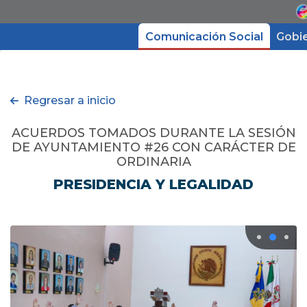
Comunicación Social
Gobi
Gobierno
Regresar a inicio
Directorio
ACUERDOS TOMADOS DURANTE LA SESIÓN
DE AYUNTAMIENTO #26 CON CARÁCTER DE
ORDINARIA
Trámites y Servicios
PRESIDENCIA Y LEGALIDAD
Transparencia
Micrositios