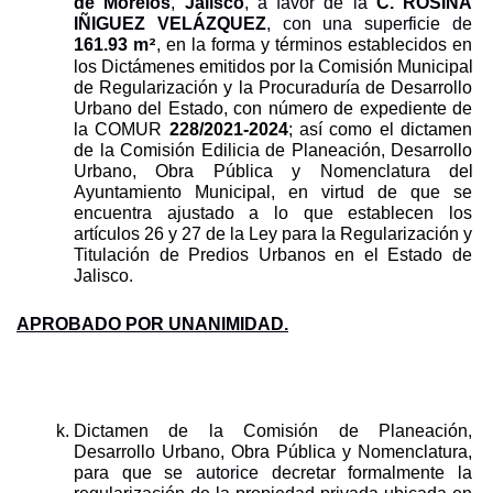
de Morelos
, 
Jalisco
, a favor de la 
C. ROSINA 
IÑIGUEZ VELÁZQUEZ
, con una superficie de 
2
161.93
m
, en la forma y términos establecidos en 
los Dictámenes emitidos por la Comisión Municipal 
de Regularización y la Procuraduría de Desarrollo 
Urbano del Estado, con número de expediente de 
la COMUR 
228/2021-2024
; así como el dictamen 
de la Comisión Edilicia de Planeación, Desarrollo 
Urbano, Obra Pública y Nomenclatura del 
Ayuntamiento Municipal, en virtud de que se 
encuentra ajustado a lo que establecen los 
artículos 26 y 27 de la Ley para la Regularización y 
Titulación de Predios Urbanos en el Estado de 
Jalisco.
APROBADO POR UNANIMIDAD.
Dictamen de la Comisión de Planeación, 
Desarrollo Urbano, Obra Pública y Nomenclatura, 
para que s
e
autorice 
decretar formalmente la 