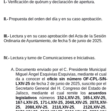
I.-
 Verificación de quórum y declaración de apertura.
II.-
 Propuesta del orden del día y en su caso aprobación.
III.- 
Lectura y en su caso aprobación del Acta de la Sesión 
Ordinaria de Ayuntamiento, de fecha 5 de junio de 2025.
IV.-
 Lectura y turno de Comunicaciones e Iniciativas.
Documento enviado por el C. Presidente Municipal 
Miguel Ángel Esquivias Esquivias, mediante el cual 
da a conocer el 
oficio sin número OF-CPL-S/N-
LXIV-25 
de fecha 2 de junio de 2025,
suscrito por el 
Secretario General del H. Congreso del Estado de 
Jalisco, mediante el cual remite los 
acuerdos 
legislativos
 números 
152-LXIV-25, 165-LXIV-25, 
167-LXIV-25, 171-LXIV-25, 204/LXIV-25
, 
207/LXIV-
25
, 
208/LXIV-25
, 
211/LXIV-25
,  
212/LXIV-25
, 