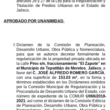
artículos 26 y 27 de la Ley para la Regularización y 
Titulación de Predios Urbanos en el Estado de 
Jalisco.
APROBADO POR UNANIMIDAD.
Dictamen de la Comisión de Planeación, 
Desarrollo Urbano, Obra Pública y Nomenclatura, 
para que s
e
autorice 
decretar formalmente la 
regularización de la propiedad privada ubicada en 
la calle 
Pino s/n, fraccionamiento “El Zapote” en 
el Municipio de Tepatitlán de Morelos
, 
Jalisco
, a 
favor del 
C. JOSÉ ALFREDO ROMERO GARCÍA
, 
2
con una superficie de 
153.03
m
, en la forma y 
términos establecidos en los Dictámenes emitidos 
por la Comisión Municipal de Regularización y la 
Procuraduría de Desarrollo Urbano del Estado, con 
número de expediente de la COMUR 
U066/2018-
2021
; así como el dictamen de la Comisión Edilicia 
de Planeación, Desarrollo Urbano, Obra Pública y 