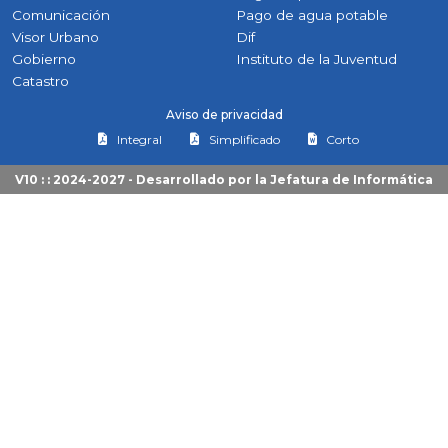
Comunicación
Pago de agua potable
Visor Urbano
Dif
Gobierno
Instituto de la Juventud
Catastro
Aviso de privacidad
Integral
Simplificado
Corto
V10 : : 2024-2027 - Desarrollado por la
Jefatura de Informática