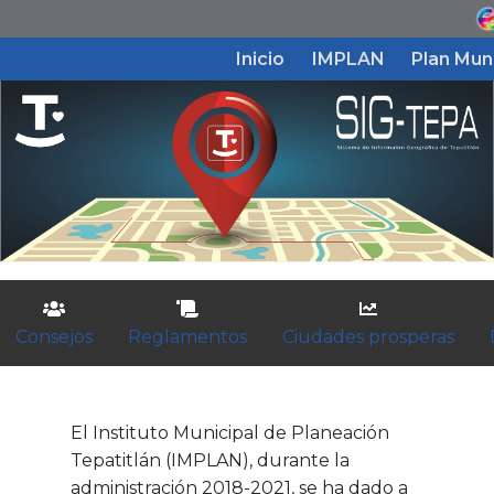
Inicio
IMPLAN
Plan Mun
Inicio
IMPLAN
Plan Municipal de Desarrollo
Plan Institucional
Consejos
Reglamentos
Ciudades prosperas
Sig-Tepa
El Instituto Municipal de Planeación
Tepatitlán (IMPLAN), durante la
Planes
administración 2018-2021, se ha dado a